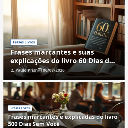
Frases Livros
Frases marcantes e suas
explicações do livro 60 Dias de
Neblina
Paulo Prisn
06/08/2026
Frases Livros
Frases marcantes e explicadas do livro
500 Dias Sem Você