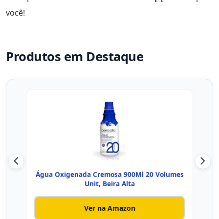
você!
Produtos em Destaque
Água Oxigenada Cremosa 900Ml 20 Volumes
Á
Unit, Beira Alta
Ver na Amazon