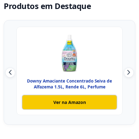
Produtos em Destaque
Downy Amaciante Concentrado Seiva de
A
Alfazema 1.5L, Rende 6L, Perfume
Ver na Amazon