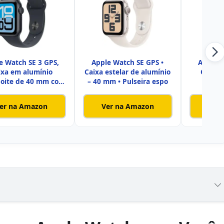
e Watch SE 3 GPS,
Apple Watch SE GPS •
Apple W
ixa em alumínio
Caixa estelar de alumínio
Caixa 
noite de 40 mm com
– 40 mm • Pulseira espo
alumín
Bracel
P
er na Amazon
Ver na Amazon
Ver