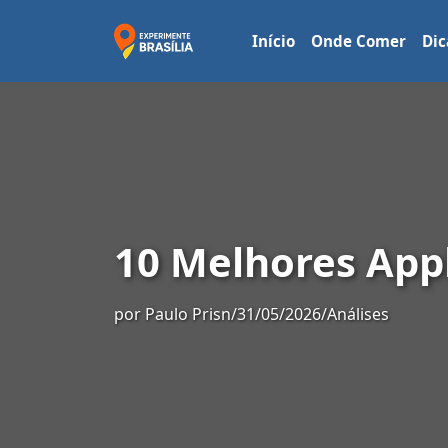
Início
Onde Comer
Dic
10 Melhores Appl
por
Paulo Prisn
/
31/05/2026
/
Análises