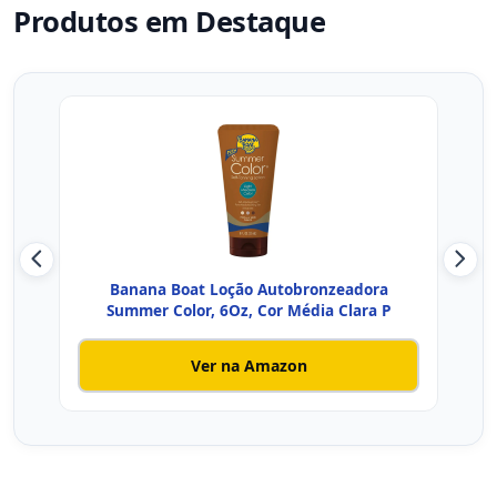
Produtos em Destaque
Banana Boat Loção Autobronzeadora
Cau
Summer Color, 6Oz, Cor Média Clara P
Ver na Amazon