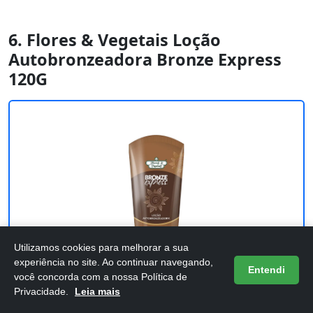
6. Flores & Vegetais Loção
Autobronzeadora Bronze Express
120G
Utilizamos cookies para melhorar a sua
experiência no site. Ao continuar navegando,
Entendi
você concorda com a nossa Política de
Privacidade.
Leia mais