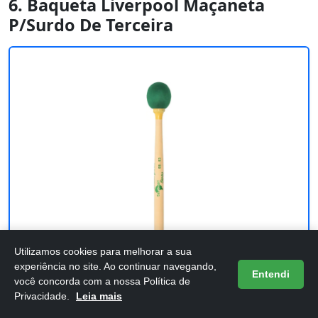
6. Baqueta Liverpool Maçaneta
P/Surdo De Terceira
Utilizamos cookies para melhorar a sua
experiência no site. Ao continuar navegando,
Entendi
Custo-benefício
você concorda com a nossa Política de
Privacidade.
Leia mais
Baqueta Liverpool Maçaneta P/Surdo De