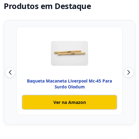
Produtos em Destaque
Baqueta Macaneta Liverpool Mc-45 Para
Baqu
Surdo Olodum
Ver na Amazon