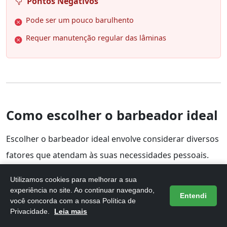
Pontos Negativos
Pode ser um pouco barulhento
Requer manutenção regular das lâminas
Como escolher o barbeador ideal
Escolher o barbeador ideal envolve considerar diversos
fatores que atendam às suas necessidades pessoais.
Primeiramente, avalie o tipo de lâmina: os barbeadores
Utilizamos cookies para melhorar a sua
rotativos são ótimos para contornos e áreas
experiência no site. Ao continuar navegando,
Entendi
você concorda com a nossa Política de
irregulares, enquanto os de lâmina fixa oferecem um
Privacidade.
Leia mais
corte mais rente.