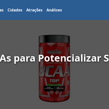
as
Cidades
Atrações
Análises
As para Potencializar