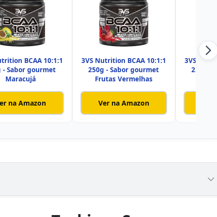
trition BCAA 10:1:1
3VS Nutrition BCAA 10:1:1
3VS Nutri
 - Sabor gourmet
250g - Sabor gourmet
250g - 
Maracujá
Frutas Vermelhas
M
er na Amazon
Ver na Amazon
Ver