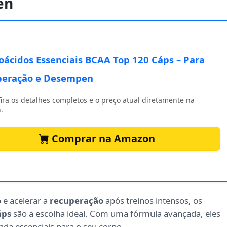
en
ácidos Essenciais BCAA Top 120 Cáps – Para
peração e Desempen
ira os detalhes completos e o preço atual diretamente na
.
Comprar na Amazon
o
e acelerar a
recuperação
após treinos intensos, os
áps
são a escolha ideal. Com uma fórmula avançada, eles
da essenciais para o seu corpo.