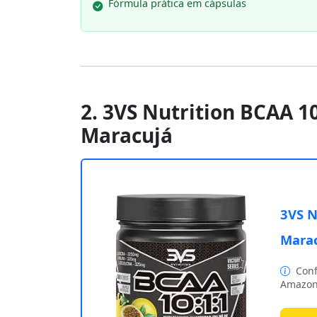
Fórmula prática em cápsulas
2. 3VS Nutrition BCAA 1
Maracujá
3VS N
Mara
Conf
Amazon