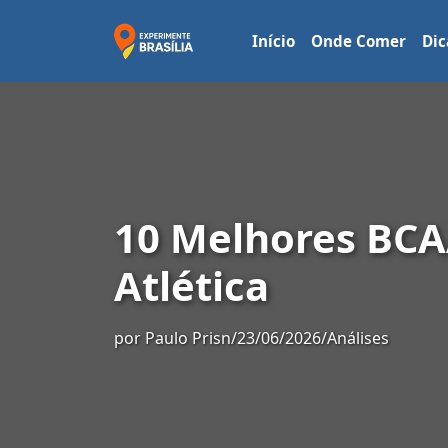
Início
Onde Comer
Dic
10 Melhores BCA
Atlética
por
Paulo Prisn
/
23/06/2026
/
Análises