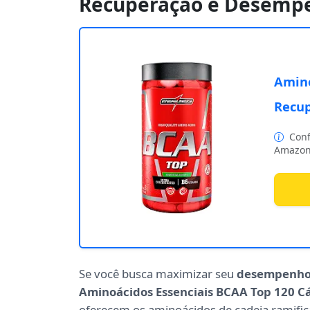
Recuperação e Desemp
Amino
Recu
Conf
Amazon
Se você busca maximizar seu
desempenh
Aminoácidos Essenciais BCAA Top 120 C
oferecem os aminoácidos de cadeia ramifica