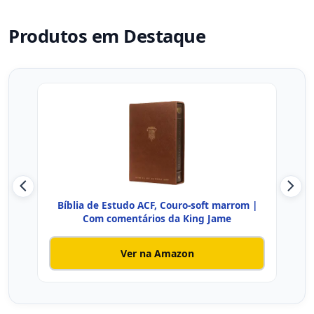
Produtos em Destaque
Bíblia de Estudo ACF, Couro-soft marrom |
Bíb
Com comentários da King Jame
Ver na Amazon