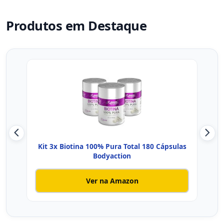
Produtos em Destaque
Kit 3x Biotina 100% Pura Total 180 Cápsulas
B
Bodyaction
Ver na Amazon