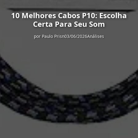
10 Melhores Cabos P10: Escolha
Certa Para Seu Som
por
Paulo Prisn
03/06/2026
Análises