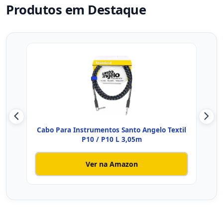
Produtos em Destaque
Cabo Para Instrumentos Santo Angelo Textil
PluC
P10 / P10 L 3,05m
Ver na Amazon