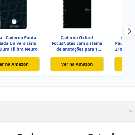
ra - Caderno Pauta
Caderno Oxford
Cader
ada Universitário
FocusNotes com sistema
Pautado A
Dura Tilibra Neuro
de anotações para 1
21x15cm -
matéria, 28
er na Amazon
Ver na Amazon
Ver