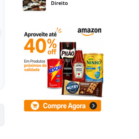
Direito
no Capa Dura
5 - 160 Páginas
 Wire-o - Planos
p
 na Amazon