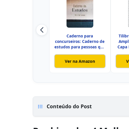
Caderno para
Tilib
concurseiros: Caderno de
Ampli
estudos para pessoas que
Capa 
estudam
Ver na Amazon
V
Conteúdo do Post