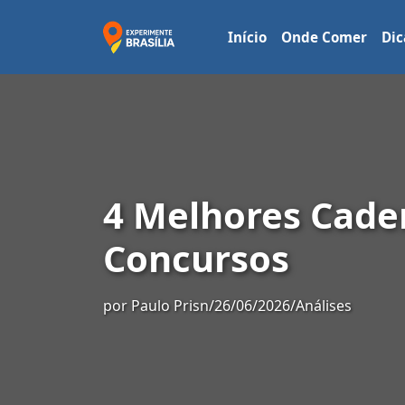
Início
Onde Comer
Dic
4 Melhores Cade
Concursos
por
Paulo Prisn
/
26/06/2026
/
Análises