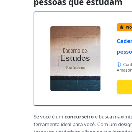
pessoas que estudam
Nos
Cader
pesso
Conf
Amazon
Se você é um
concurseiro
e busca maximiz
ferramenta ideal para você. Com um design 
torna um verdadeiro aliado na sua jornada