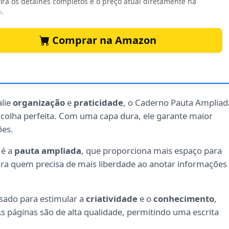
ira os detalhes completos e o preço atual diretamente na
.
Comprar na Amazon
alie
organização
e
praticidade
, o Caderno Pauta Ampliad
escolha perfeita. Com uma capa dura, ele garante maior
ões.
 é a
pauta ampliada
, que proporciona mais espaço para
al para quem precisa de mais liberdade ao anotar informações
nsado para estimular a
criatividade
e o
conhecimento
,
 páginas são de alta qualidade, permitindo uma escrita