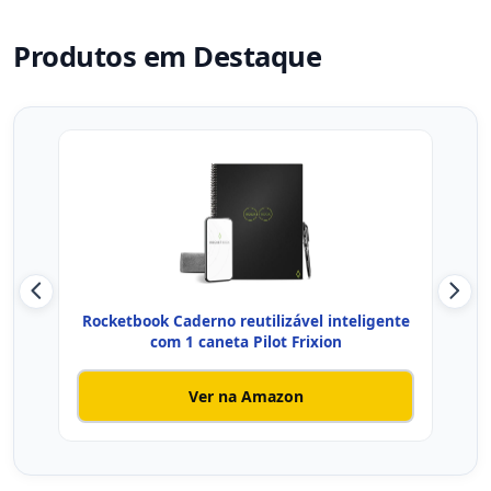
Produtos em Destaque
Rocketbook Caderno reutilizável inteligente
Rock
com 1 caneta Pilot Frixion
Ver na Amazon