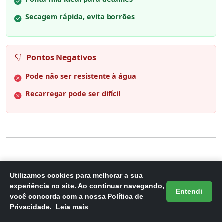
Secagem rápida, evita borrões
Pontos Negativos
Pode não ser resistente à água
Recarregar pode ser difícil
6. BIC 930095 Kit Enem - Caneta
Utilizamos cookies para melhorar a sua
Esferográfica Cristal Dura Mais, A
experiência no site. Ao continuar navegando,
Entendi
Clássi
você concorda com a nossa Política de
Privacidade.
Leia mais