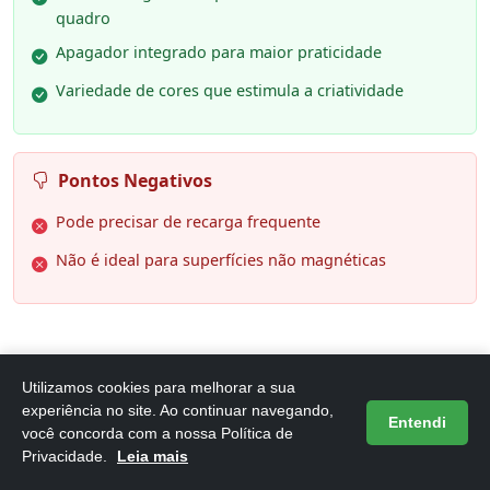
quadro
Apagador integrado para maior praticidade
Variedade de cores que estimula a criatividade
Pontos Negativos
Pode precisar de recarga frequente
Não é ideal para superfícies não magnéticas
Utilizamos cookies para melhorar a sua
experiência no site. Ao continuar navegando,
6. Pincel Para Quadro Branco,
Entendi
você concorda com a nossa Política de
Gramp Line, Qb213, Recarregavel,
Privacidade.
Leia mais
com 03 Cor