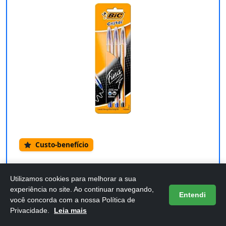
Custo-benefício
BIC, Caneta Esferográfica Escrita Fina,
Utilizamos cookies para melhorar a sua
Cristal Fina, 2 Canetas Azul e
experiência no site. Ao continuar navegando,
Entendi
você concorda com a nossa Política de
Confira os detalhes completos e o preço atual
Privacidade.
Leia mais
diretamente na Amazon.