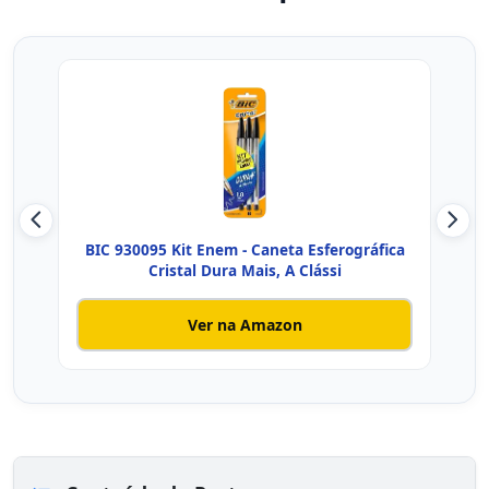
BIC 930095 Kit Enem - Caneta Esferográfica
BIC, 
Cristal Dura Mais, A Clássi
Ver na Amazon