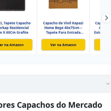
i, Tapete Capacho
Capacho de Vinil Kapazi
Capacho P
rkap Residencial
Home Bege 40x75cm –
40x60c
m X 60Cm Grafite
Tapete Para Entrada
Existe Am
Antide
er na Amazon
Ver na Amazon
Ver
ores Capachos do Mercado