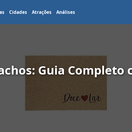
as
Cidades
Atrações
Análises
achos: Guia Completo