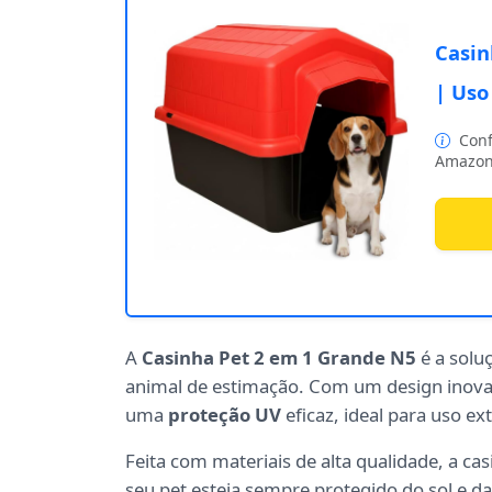
Casin
| Uso
Conf
Amazon
A
Casinha Pet 2 em 1 Grande N5
é a solu
animal de estimação. Com um design inova
uma
proteção UV
eficaz, ideal para uso ex
Feita com materiais de alta qualidade, a ca
seu pet esteja sempre protegido do sol e 