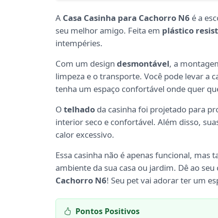
A
Casa Casinha para Cachorro N6
é a esc
seu melhor amigo. Feita em
plástico resis
intempéries.
Com um design
desmontável
, a montagem
limpeza e o transporte. Você pode levar a 
tenha um espaço confortável onde quer qu
O
telhado
da casinha foi projetado para 
interior seco e confortável. Além disso, sua
calor excessivo.
Essa casinha não é apenas funcional, mas 
ambiente da sua casa ou jardim. Dê ao seu
Cachorro N6
! Seu pet vai adorar ter um es
Pontos Positivos