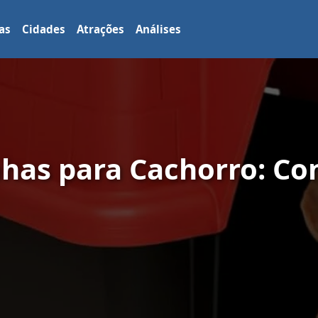
as
Cidades
Atrações
Análises
has para Cachorro: Co