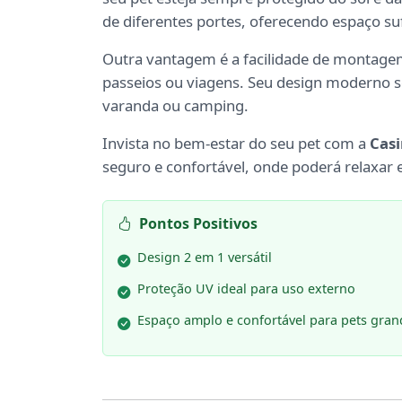
de diferentes portes, oferecendo espaço su
Outra vantagem é a facilidade de montagem
passeios ou viagens. Seu design moderno s
varanda ou camping.
Invista no bem-estar do seu pet com a
Casi
seguro e confortável, onde poderá relaxar e
Pontos Positivos
Design 2 em 1 versátil
Proteção UV ideal para uso externo
Espaço amplo e confortável para pets gran