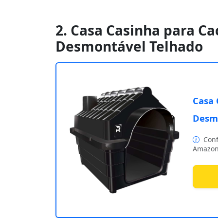
2. Casa Casinha para Ca
Desmontável Telhado
Casa 
Desm
Conf
Amazon