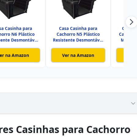
sa Casinha para
Casa Casinha para
Casinh
horro N6 Plástico
Cachorro N5 Plástico
Cachorr
tente Desmontável
Resistente Desmontável
Médio P
Telhado
Telhado
er na Amazon
Ver na Amazon
Ver
res Casinhas para Cachorro