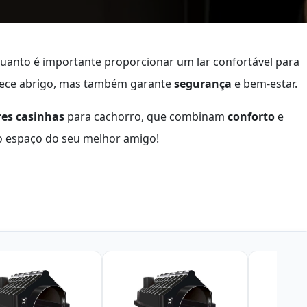
quanto é importante proporcionar um lar confortável para
rece abrigo, mas também garante
segurança
e bem-estar.
es casinhas
para cachorro, que combinam
conforto
e
 o espaço do seu melhor amigo!