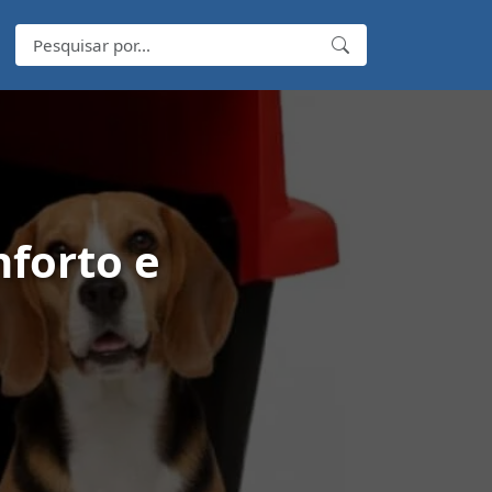
nforto e