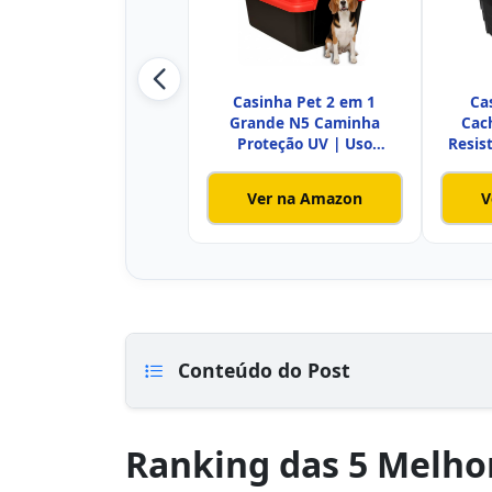
Casinha Pet 2 em 1
Ca
Grande N5 Caminha
Cac
Proteção UV | Uso
Resis
Externo Sol Chu
Ver na Amazon
V
Conteúdo do Post
Ranking das 5 Melho