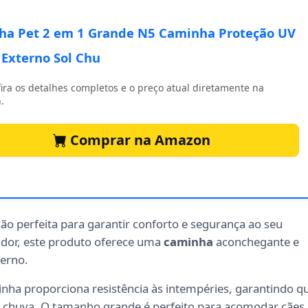
ha Pet 2 em 1 Grande N5 Caminha Proteção UV
 Externo Sol Chu
ira os detalhes completos e o preço atual diretamente na
.
Comprar na Amazon
ção perfeita para garantir conforto e segurança ao seu
dor, este produto oferece uma
caminha
aconchegante e
terno.
sinha proporciona resistência às intempéries, garantindo q
da chuva. O tamanho grande é perfeito para acomodar cães