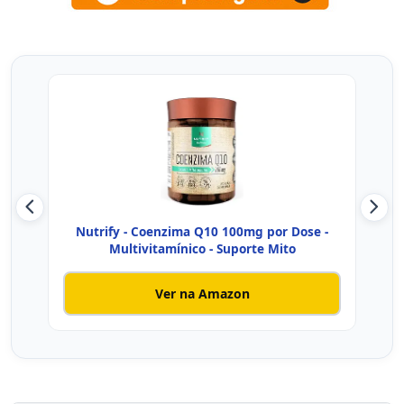
Nutrify - Coenzima Q10 100mg por Dose -
Coen
Multivitamínico - Suporte Mito
Ver na Amazon