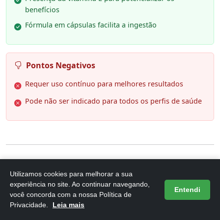
benefícios
Fórmula em cápsulas facilita a ingestão
Pontos Negativos
Requer uso contínuo para melhores resultados
Pode não ser indicado para todos os perfis de saúde
6. Coenzima Q10 Gold 200Mg De
Utilizamos cookies para melhorar a sua
experiência no site. Ao continuar navegando,
CoQ10 Pura + Vitamina E + Zinco 60
Entendi
você concorda com a nossa Política de
Cáps - E
Privacidade.
Leia mais