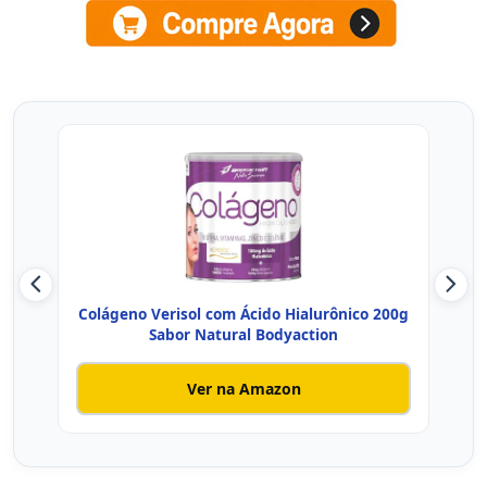
Colágeno Verisol com Ácido Hialurônico 200g
3V
Sabor Natural Bodyaction
Ver na Amazon