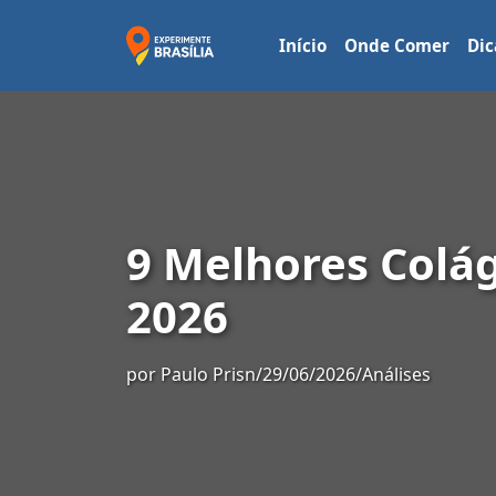
Início
Onde Comer
Dic
9 Melhores Colá
2026
por
Paulo Prisn
/
29/06/2026
/
Análises