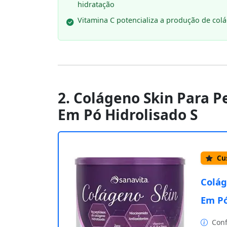
hidratação
Vitamina C potencializa a produção de col
2. Colágeno Skin Para P
Em Pó Hidrolisado S
Cus
Colág
Em Pó
Conf