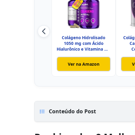
Colágeno Hidrolisado
Colág
1050 mg com Ácido
Ca
Hialurônico e Vitamina C –
C
Supl
Ver na Amazon
V
Conteúdo do Post