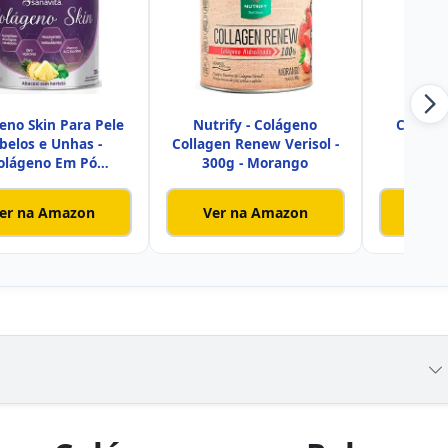
eno Skin Para Pele
Nutrify - Colágeno
Colágen
belos e Unhas -
Collagen Renew Verisol -
D
olágeno Em Pó
300g - Morango
Hidrolisado S
er na Amazon
Ver na Amazon
Ver