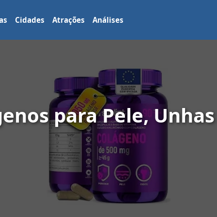
as
Cidades
Atrações
Análises
genos para Pele, Unhas