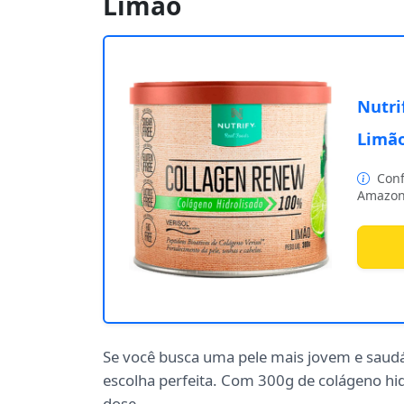
Limão
Nutri
Limã
Conf
Amazon
Se você busca uma pele mais jovem e saud
escolha perfeita. Com 300g de colágeno hid
dose.