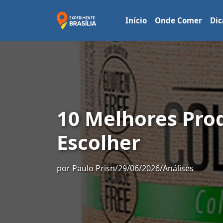
Início
Onde Comer
Dic
10 Melhores Prod
Escolher
por
Paulo Prisn
/
29/06/2026
/
Análises