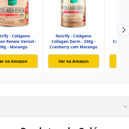
trify - Colágeno
Nutrify - Colágeno
Nutrif
gen Renew Verisol -
Collagen Derm - 330g -
Collagen
00g - Morango
Cranberry com Morango
er na Amazon
Ver na Amazon
Ver