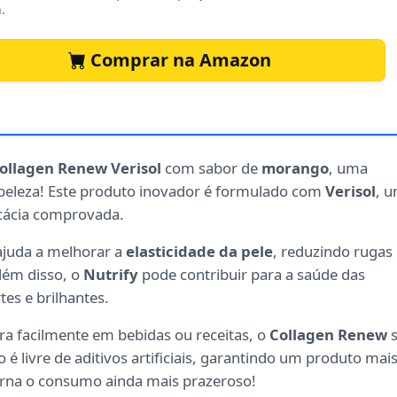
.
Comprar na Amazon
Collagen Renew Verisol
com sabor de
morango
, uma
e beleza! Este produto inovador é formulado com
Verisol
, 
icácia comprovada.
ajuda a melhorar a
elasticidade da pele
, reduzindo rugas
ém disso, o
Nutrify
pode contribuir para a saúde das
tes e brilhantes.
a facilmente em bebidas ou receitas, o
Collagen Renew
s
 é livre de aditivos artificiais, garantindo um produto mai
rna o consumo ainda mais prazeroso!