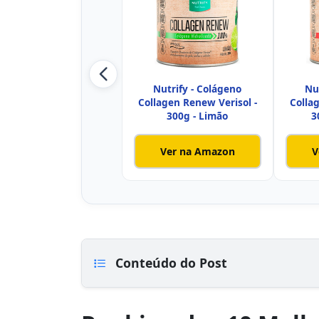
Nutrify - Colágeno
Nu
Collagen Renew Verisol -
Colla
300g - Limão
3
Ver na Amazon
V
Conteúdo do Post