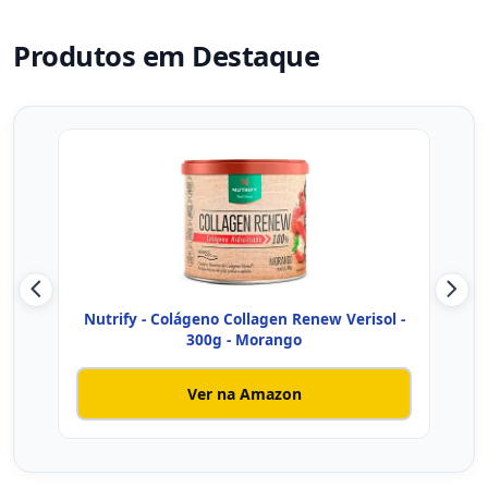
Produtos em Destaque
Nutrify - Colágeno Collagen Renew Verisol -
Nutr
300g - Morango
Ver na Amazon