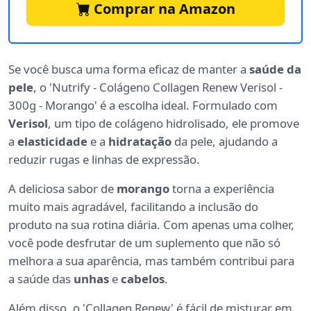
Comprar na Amazon
Se você busca uma forma eficaz de manter a
saúde da
pele
, o 'Nutrify - Colágeno Collagen Renew Verisol -
300g - Morango' é a escolha ideal. Formulado com
Verisol
, um tipo de colágeno hidrolisado, ele promove
a
elasticidade
e a
hidratação
da pele, ajudando a
reduzir rugas e linhas de expressão.
A deliciosa sabor de
morango
torna a experiência
muito mais agradável, facilitando a inclusão do
produto na sua rotina diária. Com apenas uma colher,
você pode desfrutar de um suplemento que não só
melhora a sua aparência, mas também contribui para
a saúde das
unhas
e
cabelos
.
Além disso, o 'Collagen Renew' é fácil de misturar em