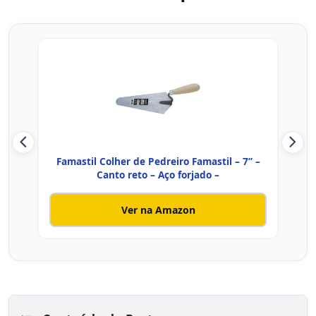
Famastil Colher de Pedreiro Famastil – 7” –
Fam
Canto reto – Aço forjado –
Ver na Amazon