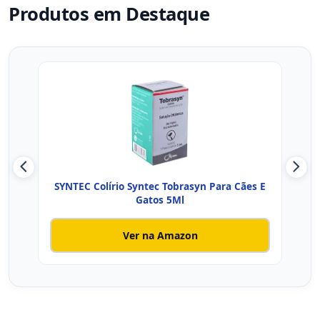
Produtos em Destaque
SYNTEC Colírio Syntec Tobrasyn Para Cães E
Col
Gatos 5Ml
Ver na Amazon