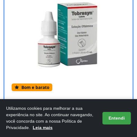
Bom e barato
Syntec Colírio Veterinário para Cães e
Utilizamos cookies para melhorar a sua
Gatos TOBRASYN
experiência no site. Ao continuar navegando,
Entendi
você concorda com a nossa Política de
Confira os detalhes completos e o preço atual
Privacidade.
Leia mais
diretamente na Amazon.