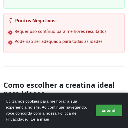
Pontos Negativos
Requer uso contínuo para melhores resultados
Pode não ser adequado para todas as idades
Como escolher a creatina ideal
para idosos
Utilizamos cookies para melhorar a sua
Ao escolher a
creatina
ideal para idosos, é
experiência no site. Ao continuar navegando,
Entendi
você concorda com a nossa Política de
fundamental considerar a forma do suplemento. As
Privacidade.
Leia mais
opções mais comuns incluem creatina monohidratada