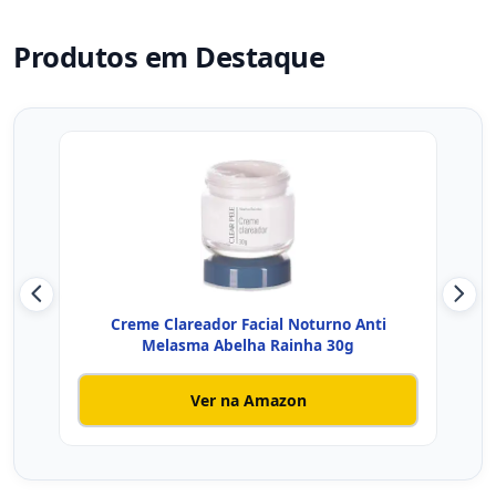
Produtos em Destaque
Creme Clareador Facial Noturno Anti
Cr
Melasma Abelha Rainha 30g
Ver na Amazon