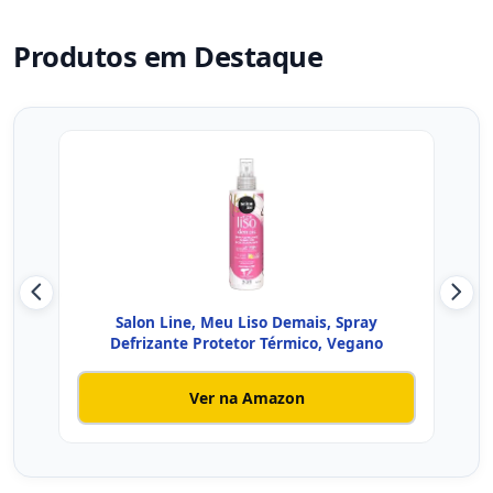
Produtos em Destaque
Salon Line, Meu Liso Demais, Spray
Cre
Defrizante Protetor Térmico, Vegano
Ver na Amazon