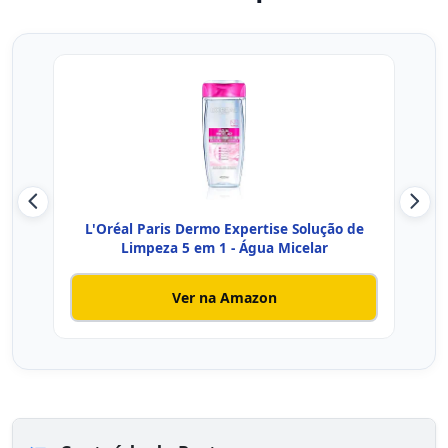
L'Oréal Paris Dermo Expertise Solução de
L
Limpeza 5 em 1 - Água Micelar
Ver na Amazon