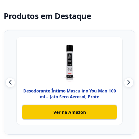
Produtos em Destaque
Desodorante Íntimo Masculino You Man 100
D
ml – Jato Seco Aerosol, Prote
Ver na Amazon