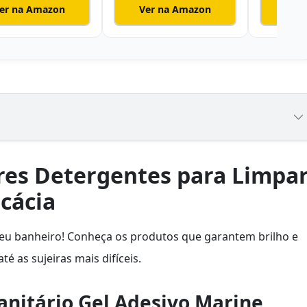
er na Amazon
Ver na Amazon
Ver
res Detergentes para Limpa
cácia
seu banheiro! Conheça os produtos que garantem brilho e
té as sujeiras mais difíceis.
anitário Gel Adesivo Marine,