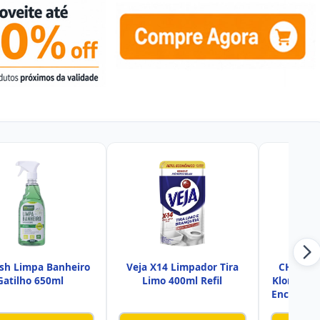
sh Limpa Banheiro
Veja X14 Limpador Tira
CHEMISC
Gatilho 650ml
Limo 400ml Refil
Klorgel 2
Encardid