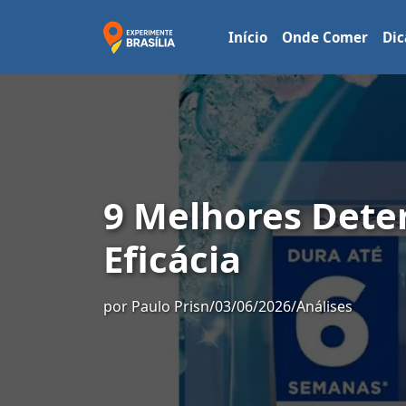
Início
Onde Comer
Dic
9 Melhores Dete
Eficácia
por
Paulo Prisn
/
03/06/2026
/
Análises