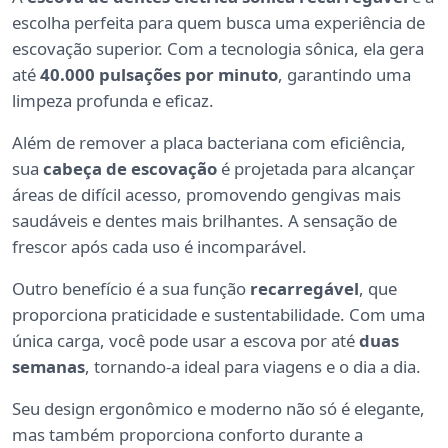
escolha perfeita para quem busca uma experiência de
escovação superior. Com a tecnologia sônica, ela gera
até
40.000 pulsações por minuto
, garantindo uma
limpeza profunda e eficaz.
Além de remover a placa bacteriana com eficiência,
sua
cabeça de escovação
é projetada para alcançar
áreas de difícil acesso, promovendo gengivas mais
saudáveis e dentes mais brilhantes. A sensação de
frescor após cada uso é incomparável.
Outro benefício é a sua função
recarregável
, que
proporciona praticidade e sustentabilidade. Com uma
única carga, você pode usar a escova por até
duas
semanas
, tornando-a ideal para viagens e o dia a dia.
Seu design ergonômico e moderno não só é elegante,
mas também proporciona conforto durante a