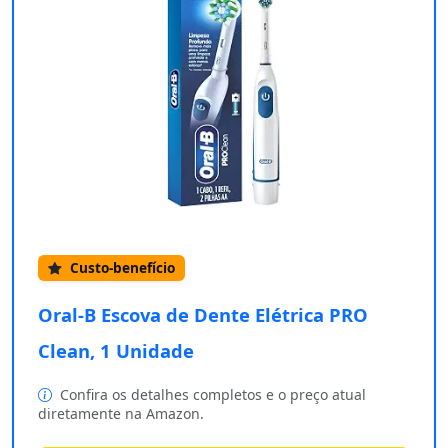
Custo-benefício
Oral-B Escova de Dente Elétrica PRO
Clean, 1 Unidade
Confira os detalhes completos e o preço atual
diretamente na Amazon.