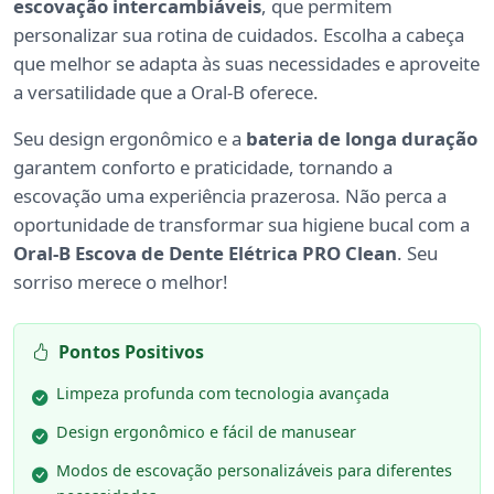
escovação intercambiáveis
, que permitem
personalizar sua rotina de cuidados. Escolha a cabeça
que melhor se adapta às suas necessidades e aproveite
a versatilidade que a Oral-B oferece.
Seu design ergonômico e a
bateria de longa duração
garantem conforto e praticidade, tornando a
escovação uma experiência prazerosa. Não perca a
oportunidade de transformar sua higiene bucal com a
Oral-B Escova de Dente Elétrica PRO Clean
. Seu
sorriso merece o melhor!
Pontos Positivos
Limpeza profunda com tecnologia avançada
Design ergonômico e fácil de manusear
Modos de escovação personalizáveis para diferentes