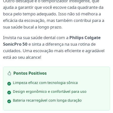
Outro destaque é o temporizador inteligente, que
ajuda a garantir que você escove cada quadrante da
boca pelo tempo adequado. Isso não só melhora a
eficácia da escovação, mas também contribui para a
sua saúde bucal a longo prazo.
Invista na sua saúde dental com a
Philips Colgate
SonicPro 50
e sinta a diferença na sua rotina de
cuidados. Uma escovação mais eficiente e agradável
está ao seu alcance!
Pontos Positivos
Limpeza eficaz com tecnologia sônica
Design ergonômico e confortável para uso
Bateria recarregável com longa duração