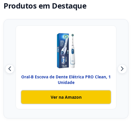
Produtos em Destaque
Oral-B Escova de Dente Elétrica PRO Clean, 1
Esc
Unidade
Ver na Amazon