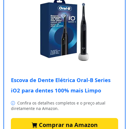
Escova de Dente Elétrica Oral-B Series
iO2 para dentes 100% mais Limpo
Confira os detalhes completos e o preço atual
diretamente na Amazon.
Comprar na Amazon