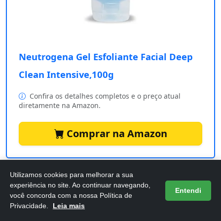
Neutrogena Gel Esfoliante Facial Deep
Clean Intensive,100g
Confira os detalhes completos e o preço atual
diretamente na Amazon.
Comprar na Amazon
Utilizamos cookies para melhorar a sua
Se você busca uma pele
limpa
e
renovada
, o
experiência no site. Ao continuar navegando,
Neutrogena Gel Esfoliante Facial Deep Clean
Entendi
você concorda com a nossa Política de
Intensive
é a escolha perfeita. Com sua fórmula
Privacidade.
Leia mais
avançada, ele promove uma esfoliação eficaz,