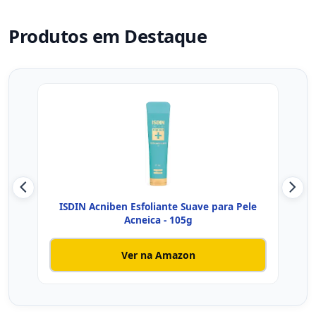
Produtos em Destaque
ISDIN Acniben Esfoliante Suave para Pele
Vita
Acneica - 105g
Ver na Amazon