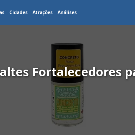
as
Cidades
Atrações
Análises
altes Fortalecedores 