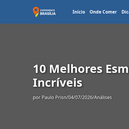
Início
Onde Comer
Dic
10 Melhores Esm
Incríveis
por
Paulo Prisn
/
04/07/2026
/
Análises