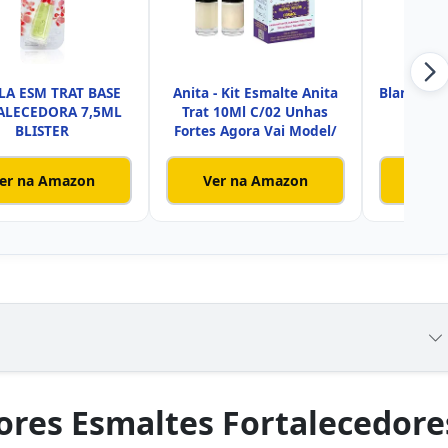
LA ESM TRAT BASE
Anita - Kit Esmalte Anita
Blant Max
ALECEDORA 7,5ML
Trat 10Ml C/02 Unhas
BLISTER
Fortes Agora Vai Model/
er na Amazon
Ver na Amazon
Ver
ores Esmaltes Fortalecedore