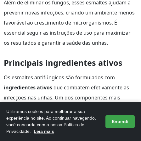
Além de eliminar os fungos, esses esmaltes ajudam a
prevenir novas infecções, criando um ambiente menos
favorável ao crescimento de microrganismos. É
essencial seguir as instruções de uso para maximizar
os resultados e garantir a saúde das unhas.
Principais ingredientes ativos
Os esmaltes antifúngicos são formulados com
ingredientes ativos
que combatem efetivamente as
infecções nas unhas. Um dos componentes mais
comuns é o
ciclopirox
, que atua inibindo a síntese de
Utilizamos cookies para melhorar a sua
proteínas e a reprodução do fungo, promovendo a
experiência no site. Ao continuar navegando,
Entendi
você concorda com a nossa Política de
recuperação da unha afetada.
Privacidade.
Leia mais