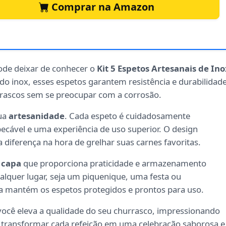
Comprar na Amazon
ode deixar de conhecer o
Kit 5 Espetos Artesanais de Ino
do inox, esses espetos garantem resistência e durabilidade
rrascos sem se preocupar com a corrosão.
sua
artesanidade
. Cada espeto é cuidadosamente
cável e uma experiência de uso superior. O design
a diferença na hora de grelhar suas carnes favoritas.
 capa
que proporciona praticidade e armazenamento
alquer lugar, seja um piquenique, uma festa ou
pa mantém os espetos protegidos e prontos para uso.
 você eleva a qualidade do seu churrasco, impressionando
e transformar cada refeição em uma celebração saborosa e