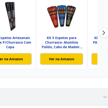
 Espetos Artesanais
Kit 5 Espetos para
KIT ESP
ox P/Churrasco Com
Churrasco- Alumínio
PARA CH
Capa
Polido, Cabo de Madeira
ESPET
com Est
er na Amazon
Ver na Amazon
Ver