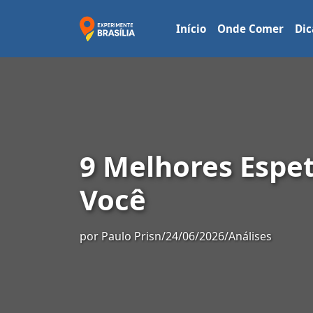
Início
Onde Comer
Dic
9 Melhores Espet
Você
por
Paulo Prisn
/
24/06/2026
/
Análises