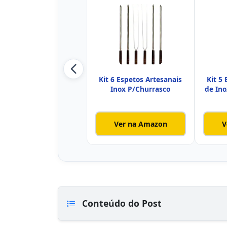
Kit 6 Espetos Artesanais
Kit 5
Inox P/Churrasco
de In
Ver na Amazon
V
Conteúdo do Post