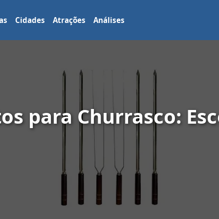
as
Cidades
Atrações
Análises
os para Churrasco: Esc