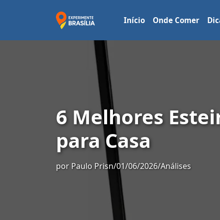
Início
Onde Comer
Dic
6 Melhores Estei
para Casa
por
Paulo Prisn
/
01/06/2026
/
Análises