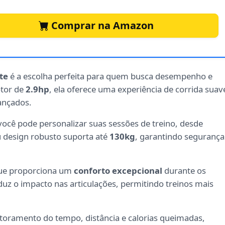
Comprar na Amazon
ite
é a escolha perfeita para quem busca desempenho e
otor de
2.9hp
, ela oferece uma experiência de corrida suav
vançados.
 você pode personalizar suas sessões de treino, desde
u design robusto suporta até
130kg
, garantindo segurança
 que proporciona um
conforto excepcional
durante os
uz o impacto nas articulações, permitindo treinos mais
onitoramento do tempo, distância e calorias queimadas,