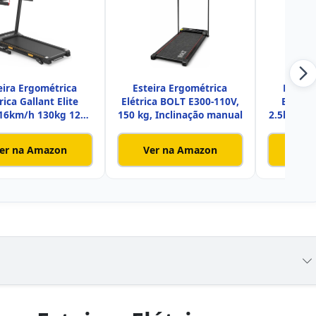
eira Ergométrica
Esteira Ergométrica
Esteir
rica Gallant Elite
Elétrica BOLT E300-110V,
Elétric
 16km/h 130kg 127v
150 kg, Inclinação manual
2.5hp 14
(GE
er na Amazon
Ver na Amazon
Ver