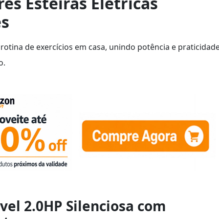
es Esteiras Elétricas
es
otina de exercícios em casa, unindo potência e praticidad
o.
ável 2.0HP Silenciosa com