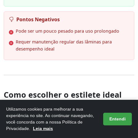
Pontos Negativos
Pode ser um pouco pesado para uso prolongado
Requer manutenção regular das lâminas para
desempenho ideal
Como escolher o estilete ideal
Escolher o estilete ideal para cortar papelão requer
Utilizamos cookies para melhorar a sua
experiência no site. Ao continuar navegando,
atenção a alguns fatores essenciais. Primeiramente,
Entendi
você concorda com a nossa Política de
considere o
material da lâmina
. Opte por lâminas de
Privacidade.
Leia mais