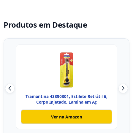
Produtos em Destaque
Tramontina 43390301, Estilete Retrátil 6,
Est
Corpo Injetado, Lamina em Aç
Ver na Amazon