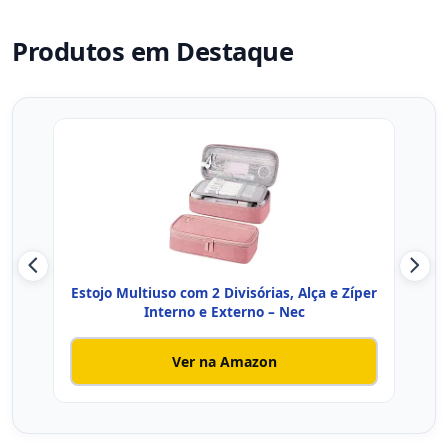
Produtos em Destaque
Estojo Multiuso com 2 Divisórias, Alça e Zíper
Esto
Interno e Externo – Nec
Ver na Amazon