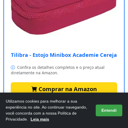
Tilibra - Estojo Minibox Academie Cereja
Confira os detalhes completos e o preço atual
diretamente na Amazon.
Comprar na Amazon
Utilizamos cookies para melhorar a sua
experiência no site. Ao continuar navegando,
Entendi
Se você está em busca de um estojo prático e estiloso,
você concorda com a nossa Política de
Privacidade.
Leia mais
o
Tilibra - Estojo Minibox Academie Cereja
é a