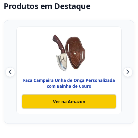
Produtos em Destaque
Faca Campeira Unha de Onça Personalizada
com Bainha de Couro
L
Ver na Amazon