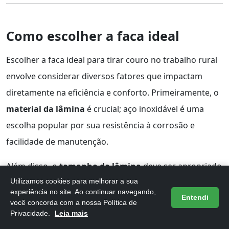
Como escolher a faca ideal
Escolher a faca ideal para tirar couro no trabalho rural
envolve considerar diversos fatores que impactam
diretamente na eficiência e conforto. Primeiramente, o
material da lâmina
é crucial; aço inoxidável é uma
escolha popular por sua resistência à corrosão e
facilidade de manutenção.
Além disso, o
tamanho da lâmina
deve ser apropriado
para as tarefas específicas que você irá realizar.
Utilizamos cookies para melhorar a sua
experiência no site. Ao continuar navegando,
Entendi
Lâminas mais longas oferecem cortes mais profundos,
você concorda com a nossa Política de
Privacidade.
Leia mais
enquanto lâminas curtas proporcionam maior controle