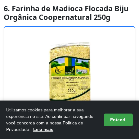
6. Farinha de Madioca Flocada Biju
Orgânica Coopernatural 250g
Utilizamos cookies para melhorar a sua
experiência no site. Ao continuar navegando,
Entendi
você concorda com a nossa Política de
Farinha de Madioca Flocada Biju
Privacidade.
Leia mais