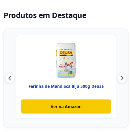
Produtos em Destaque
Farinha de Mandioca Biju 500g Deusa
KiSa
Ver na Amazon