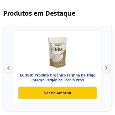
Produtos em Destaque
ECOBIO Produto Orgânico Farinha De Trigo
Kit
Integral Orgânica Ecobio Prod
Ver na Amazon