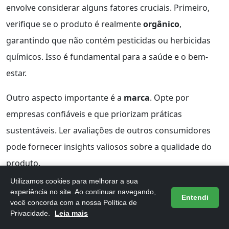
envolve considerar alguns fatores cruciais. Primeiro,
verifique se o produto é realmente
orgânico
,
garantindo que não contém pesticidas ou herbicidas
químicos. Isso é fundamental para a saúde e o bem-
estar.
Outro aspecto importante é a
marca
. Opte por
empresas confiáveis e que priorizam práticas
sustentáveis. Ler avaliações de outros consumidores
pode fornecer insights valiosos sobre a qualidade do
produto.
Utilizamos cookies para melhorar a sua
A
textura
da farinha também é relevante; uma farinha
experiência no site. Ao continuar navegando,
Entendi
você concorda com a nossa Política de
de boa qualidade deve ser fina e homogênea. Além
Privacidade.
Leia mais
disso, atente-se à
data de validade
, pois farinhas