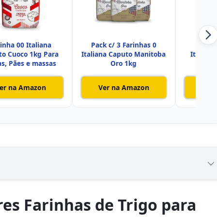
inha 00 Italiana
Pack c/ 3 Farinhas 0
Farinh
to Cuoco 1kg Para
Italiana Caputo Manitoba
Italiana
as, Pães e massas
Oro 1kg
O
er na Amazon
Ver na Amazon
Ver
es Farinhas de Trigo para