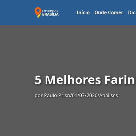
Início
Onde Comer
Dic
5 Melhores Farin
por
Paulo Prisn
/
01/07/2026
/
Análises