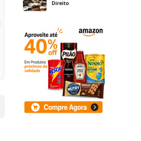
Direito
a de trigo 00
Farinha Le 5 Stagioni tipo
 Le 5 Stagioni -
00 Napolitana 1kg
RO 1kg
 na Amazon
Ver na Amazon