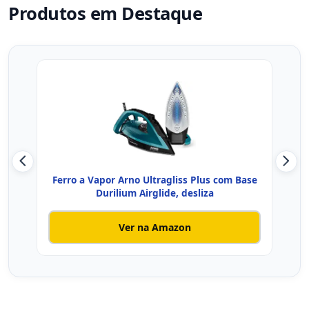
Produtos em Destaque
Ferro a Vapor Arno Ultragliss Plus com Base
Fe
Durilium Airglide, desliza
Ver na Amazon