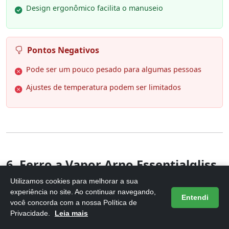
Design ergonômico facilita o manuseio
Pontos Negativos
Pode ser um pouco pesado para algumas pessoas
Ajustes de temperatura podem ser limitados
6. Ferro a Vapor Arno Essentialgliss
com Base Antiaderente, 1200W,
Utilizamos cookies para melhorar a sua
Rosa,
experiência no site. Ao continuar navegando,
Entendi
você concorda com a nossa Política de
Privacidade.
Leia mais