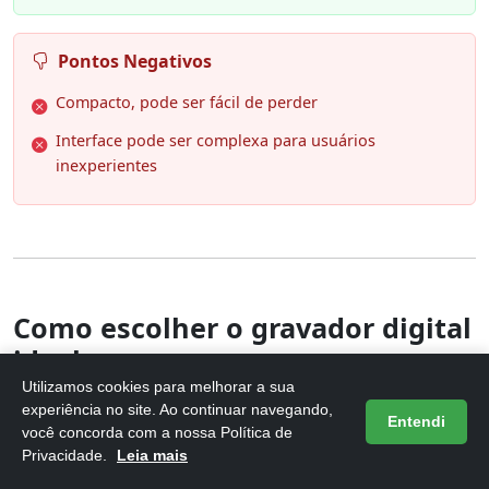
Pontos Negativos
Compacto, pode ser fácil de perder
Interface pode ser complexa para usuários
inexperientes
Como escolher o gravador digital
ideal
Utilizamos cookies para melhorar a sua
Escolher o gravador digital ideal pode ser um desafio,
experiência no site. Ao continuar navegando,
Entendi
você concorda com a nossa Política de
mas é fundamental considerar algumas características-
Privacidade.
Leia mais
chave. Primeiramente, a
qualidade de gravação
é