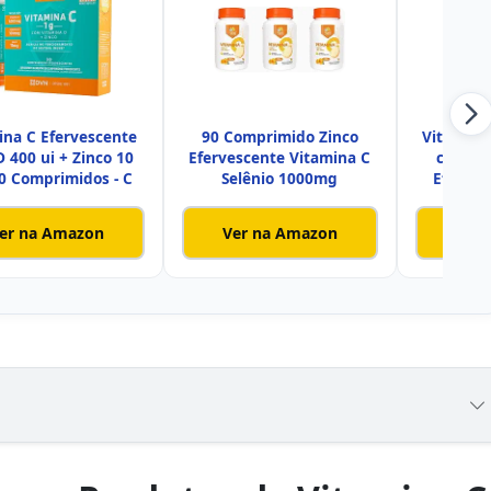
ina C Efervescente
90 Comprimido Zinco
Vitamina 
D 400 ui + Zinco 10
Efervescente Vitamina C
com 30
0 Comprimidos - C
Selênio 1000mg
Eferve
er na Amazon
Ver na Amazon
Ver