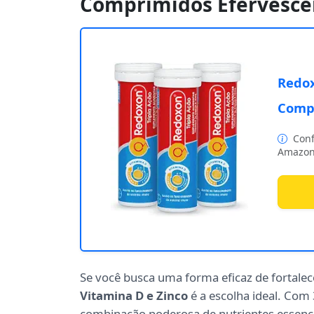
Comprimidos Efervescen
Redox
Compr
Conf
Amazon
Se você busca uma forma eficaz de fortale
Vitamina D e Zinco
é a escolha ideal. Com
combinação poderosa de nutrientes essenci