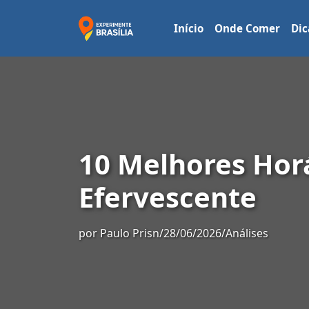
Início
Onde Comer
Dic
10 Melhores Hor
Efervescente
por
Paulo Prisn
/
28/06/2026
/
Análises