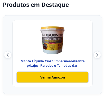
Produtos em Destaque
Manta Líquida Cinza Impermeabilizante
Von
p/Lajes, Paredes e Telhados Gari
Ver na Amazon