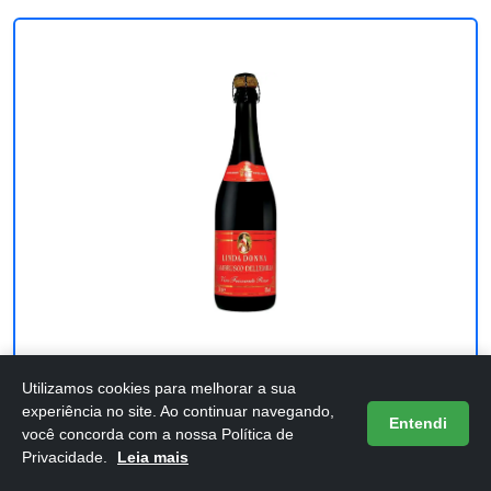
Vinho Lambrusco Linda Donna Frisante
Utilizamos cookies para melhorar a sua
experiência no site. Ao continuar navegando,
Rosso (Tinto) 750 ml
Entendi
você concorda com a nossa Política de
Privacidade.
Leia mais
Confira os detalhes completos e o preço atual