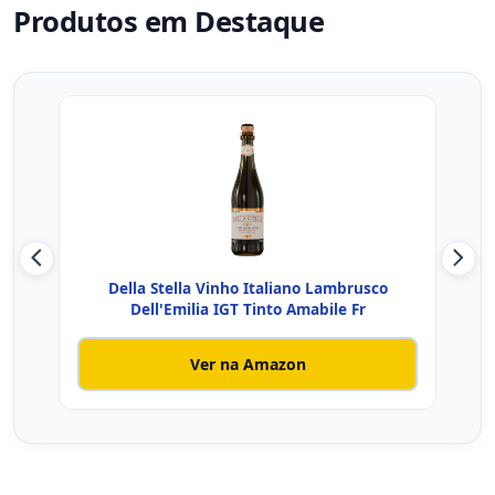
Produtos em Destaque
Della Stella Vinho Italiano Lambrusco
I 
Dell'Emilia IGT Tinto Amabile Fr
Ver na Amazon