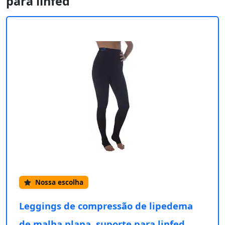
para linfed
Nossa escolha
Leggings de compressão de lipedema
de malha plana, suporte para linfed