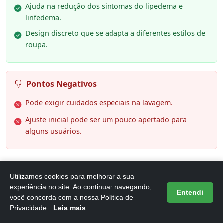
Ajuda na redução dos sintomas do lipedema e
linfedema.
Design discreto que se adapta a diferentes estilos de
roupa.
Pontos Negativos
Pode exigir cuidados especiais na lavagem.
Ajuste inicial pode ser um pouco apertado para
alguns usuários.
Utilizamos cookies para melhorar a sua
experiência no site. Ao continuar navegando,
Entendi
você concorda com a nossa Política de
Como escolher a legging ideal
Privacidade.
Leia mais
para lipedema