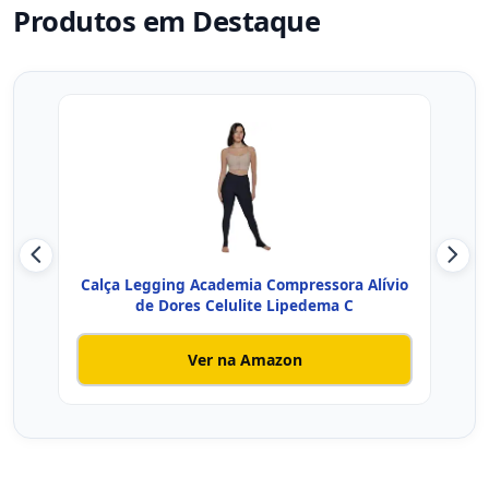
Produtos em Destaque
Calça Legging Academia Compressora Alívio
Ca
de Dores Celulite Lipedema C
Ver na Amazon