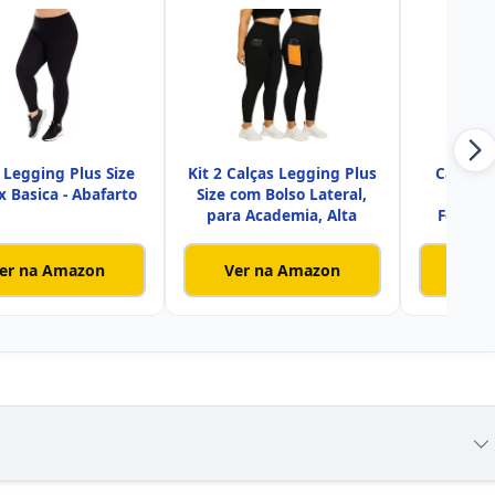
 Legging Plus Size
Kit 2 Calças Legging Plus
Calça L
x Basica - Abafarto
Size com Bolso Lateral,
Plus 
para Academia, Alta
Femini
p
er na Amazon
Ver na Amazon
Ver